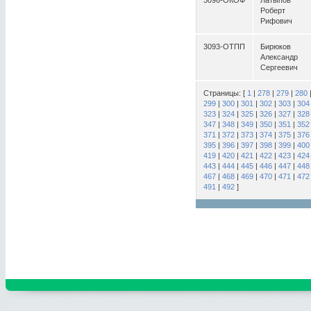
3096-ОКОФ
Латыпов
Роберт
Рифович
3093-ОТПП
Бирюков
Александр
Сергеевич
Страницы: [
1
|
278
|
279
|
280
299
|
300
|
301
|
302
|
303
|
304
323
|
324
|
325
|
326
|
327
|
328
347
|
348
|
349
|
350
|
351
|
352
371
|
372
|
373
|
374
|
375
|
376
395
|
396
|
397
|
398
|
399
|
400
419
|
420
|
421
|
422
|
423
|
424
443
|
444
|
445
|
446
|
447
|
448
467
|
468
|
469
|
470
|
471
|
472
491
|
492
]