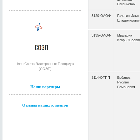
Евгеньевич
3120-ОАОФ
Галотин Илья
Владимирови
3135-ОАОФ
Мишарин
Игорь Львови
Член Союза Электронных Площадок
(СОЭП)
3114-ОТПП
Ербанов
Руслан
Наши партнеры
Романович
Отзывы наших клиентов