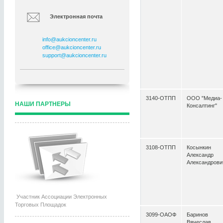
Электронная почта
info@aukcioncenter.ru
office@aukcioncenter.ru
support@aukcioncenter.ru
3140-ОТПП
ООО "Медиа-
НАШИ ПАРТНЕРЫ
Консалтинг"
3108-ОТПП
Косынкин
Александр
Александрови
Участник Ассоциации Электронных
Торговых Площадок
3099-ОАОФ
Баринов
Вячеслав