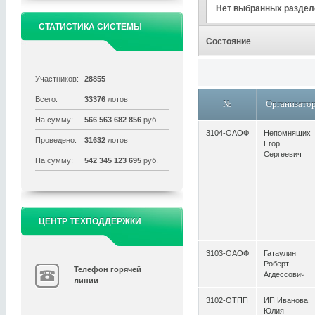
Нет выбранных раздел
СТАТИСТИКА СИСТЕМЫ
Состояние
Участников:
28855
Всего:
33376
лотов
№
Организато
На сумму:
566 563 682 856
руб.
3104-ОАОФ
Непомнящих
Проведено:
31632
лотов
Егор
Сергеевич
На сумму:
542 345 123 695
руб.
ЦЕНТР ТЕХПОДДЕРЖКИ
3103-ОАОФ
Гатаулин
Роберт
Телефон горячей
Агдессович
линии
3102-ОТПП
ИП Иванова
Юлия