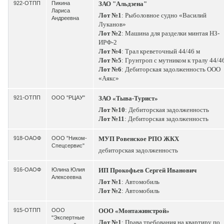
922-ОТПП
Пикина
ЗАО "Альдзена"
Лариса
Лот №1
: Рыболовное судно «Василий
Андреевна
Луканов»
Лот №2
: Машина для разделки минтая НЗ-
ИРФ-2
Лот №4
: Трал креветочный 44/46 м
Лот №5
: Грунтроп с мутником к тралу 44/4
Лот №6
: Дебиторская задолженность ООО
«Аякс»
921-ОТПП
ООО "РЦАУ"
ЗАО «Тыва-Турист»
Лот №10
: Дебиторская задолженность
Лот №11
: Дебиторская задолженность
918-ОАОФ
ООО "Ником-
МУП Ровенское РПО ЖКХ
Спецсервис"
дебиторская задолженность
916-ОАОФ
Юлина Юлия
ИП Прокофьев Сергей Иванович
Алексеевна
Лот №1
: Автомобиль
Лот №2
: Автомобиль
915-ОТПП
ООО
ООО «Монтажинстрой»
"Экспертные
Лот №1
: Права требования на квартиру по