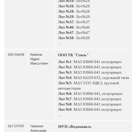
Лот №19
: Лот№19
Лот №26
: Лот№26
Лот №28
: Лот№28
Лот №29
: Лот№29
Лот №37
: Лот№37
Лот №46
: Лот№46
Лот №47
: Лот№47
Лот №50
: Лот№50
...
920-ОАОФ
Каюмов
ООО ТК "Стиль"
Идрис
Лот №1
: МА3 93866-041 полуприцеп
Максутович
Лот №2
: МА3 93866-041 полуприцеп
Лот №3
: МА3 93866-041 полуприцеп
Лот №4
: МА3 64229-032, седельный тягач
Лот №5
: МА3 5335 АЦ8,5, грузовой
автоцистерна
Лот №6
: МА3 93866-041, полуприцеп
Лот №7
: МА3 93866-041 полуприцеп
Лот №8
: МА3 93866-041 полуприцеп
Лот №9
: МА3 93866-041 полуприцеп
...
917-ОТПП
Чемякин
МУП «Водоканал»
Александр