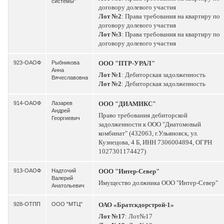
системы"
договору долевого участия
Лот №2
: Права требования на квартиру по
договору долевого участия
Лот №3
: Права требования на квартиру по
договору долевого участия
923-ОАОФ
Рыбникова
ООО "ПТР-УРАЛ"
Анна
Лот №1
: Дебиторская задолженность
Вячеславовна
Лот №2
: Дебиторская задолженность
914-ОАОФ
Лазарев
ООО "ДИАМИКС"
Андрей
Право требования дебиторской
Георгиевич
задолженности к ООО "Диатомовый
комбинат" (432063, г.Ульяновск, ул.
Кузнецова, 4 Б, ИНН 7306004894, ОГРН
1027301174427)
913-ОАОФ
Надточий
ООО "Интер-Север"
Валерий
Имущество должника ООО "Интер-Север"
Анатольевич
928-ОТПП
ООО "МТЦ"
ОАО «Братскдорстрой-1»
Лот №17
: Лот№17