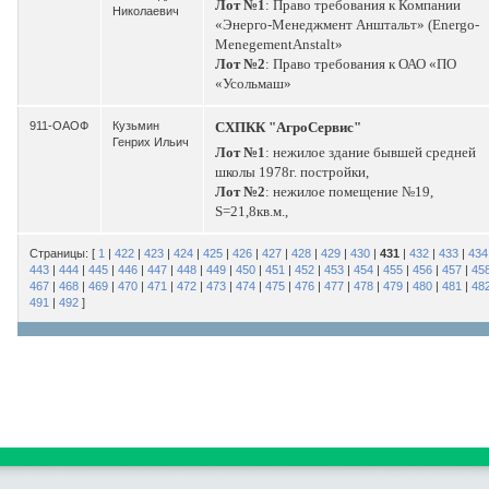
Лот №1
: Право требования к Компании
Николаевич
«Энерго-Менеджмент Анштальт» (Energo-
MenegementAnstalt»
Лот №2
: Право требования к ОАО «ПО
«Усольмаш»
911-ОАОФ
Кузьмин
СХПКК "АгроСервис"
Генрих Ильич
Лот №1
: нежилое здание бывшей средней
школы 1978г. постройки,
Лот №2
: нежилое помещение №19,
S=21,8кв.м.,
Страницы: [
1
|
422
|
423
|
424
|
425
|
426
|
427
|
428
|
429
|
430
|
431
|
432
|
433
|
434
443
|
444
|
445
|
446
|
447
|
448
|
449
|
450
|
451
|
452
|
453
|
454
|
455
|
456
|
457
|
45
467
|
468
|
469
|
470
|
471
|
472
|
473
|
474
|
475
|
476
|
477
|
478
|
479
|
480
|
481
|
48
491
|
492
]