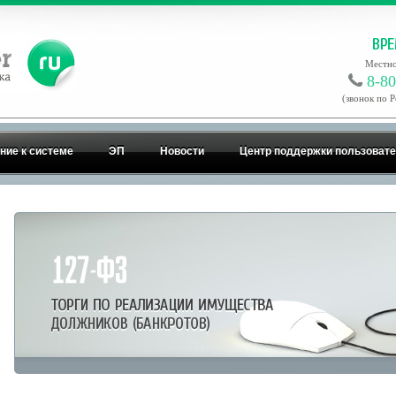
Местно
8-80
(звонок по 
ние к системе
ЭП
Новости
Центр поддержки пользоват