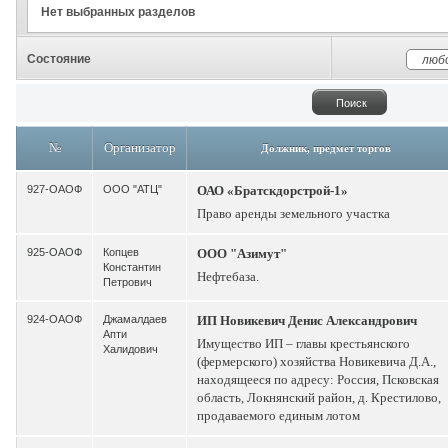
Нет выбранных разделов
Состояние
№
Организатор
Должник, предмет торгов
927-ОАОФ
ООО "АТЦ"
ОАО «Братскдорстрой-1»
Право аренды земельного участка
925-ОАОФ
Копцев
ООО "Азимут"
Константин
Нефтебаза.
Петрович
924-ОАОФ
Джамалдаев
ИП Новикевич Денис Александрович
Апти
Имущество ИП – главы крестьянского
Халидович
(фермерского) хозяйства Новикевича Д.А.,
находящееся по адресу: Россия, Псковская
область, Локнянский район, д. Крестилово,
продаваемого единым лотом