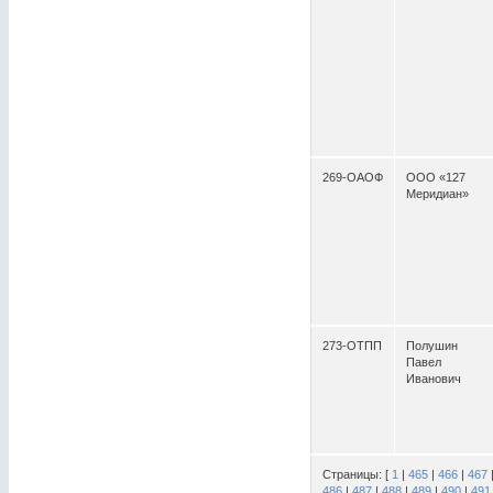
269-ОАОФ
ООО «127
Меридиан»
273-ОТПП
Полушин
Павел
Иванович
Страницы: [
1
|
465
|
466
|
467
486
|
487
|
488
|
489
|
490
|
491