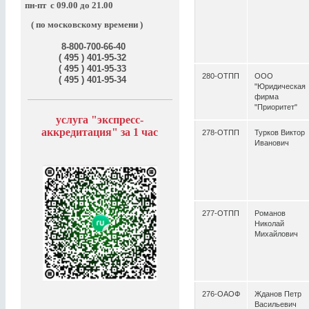
пн-пт
с 09.00 до 21.00
( по московскому времени )
8-800-700-66-40
( 495 ) 401-95-32
( 495 ) 401-95-33
280-ОТПП
ООО
( 495 ) 401-95-34
"Юридическая
фирма
"Приоритет"
услуга "э
кспресс-
аккредитация" за
1 час
278-ОТПП
Турков Виктор
Иванович
277-ОТПП
Романов
Николай
Михайлович
276-ОАОФ
Жданов Петр
Васильевич