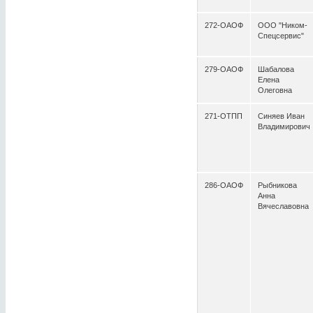
272-ОАОФ
ООО "Ником-
Спецсервис"
279-ОАОФ
Шабалова
Елена
Олеговна
271-ОТПП
Синяев Иван
Владимирович
286-ОАОФ
Рыбникова
Анна
Вячеславовна