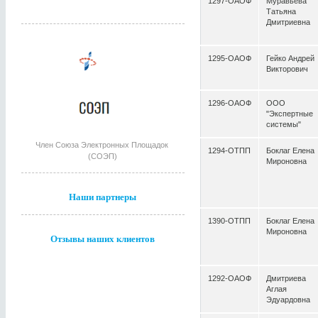
1297-ОАОФ
Муравьева
Татьяна
Дмитриевна
1295-ОАОФ
Гейко Андрей
Викторович
1296-ОАОФ
ООО
"Экспертные
системы"
Член Союза Электронных Площадок
1294-ОТПП
Боклаг Елена
(СОЭП)
Мироновна
Наши партнеры
1390-ОТПП
Боклаг Елена
Мироновна
Отзывы наших клиентов
1292-ОАОФ
Дмитриева
Аглая
Эдуардовна