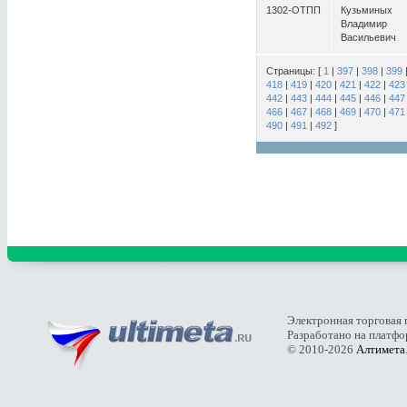
1302-ОТПП
Кузьминых
Владимир
Васильевич
Страницы: [
1
|
397
|
398
|
399
418
|
419
|
420
|
421
|
422
|
423
442
|
443
|
444
|
445
|
446
|
447
466
|
467
|
468
|
469
|
470
|
471
490
|
491
|
492
]
Электронная торговая 
Разработано на платф
© 2010-2026
Алтимета