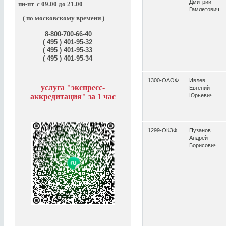
Дмитрий
пн-пт
с 09.00 до 21.00
Гамлетович
( по московскому времени )
8-800-700-66-40
( 495 ) 401-95-32
( 495 ) 401-95-33
( 495 ) 401-95-34
1300-ОАОФ
Ивлев
услуга "э
кспресс-
Евгений
аккредитация" за
1 час
Юрьевич
1299-ОКЗФ
Пузанов
Андрей
Борисович