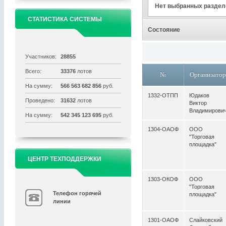
Нет выбранных раздел
СТАТИСТИКА СИСТЕМЫ
Состояние
Участников:
28855
Всего:
33376
лотов
№
Организато
На сумму:
566 563 682 856
руб.
1332-ОТПП
Юдаков
Проведено:
31632
лотов
Виктор
Владимирови
На сумму:
542 345 123 695
руб.
1304-ОАОФ
ООО
"Торговая
площадка"
ЦЕНТР ТЕХПОДДЕРЖКИ
1303-ОКОФ
ООО
"Торговая
Телефон горячей
площадка"
линии
1301-ОАОФ
Слайковский