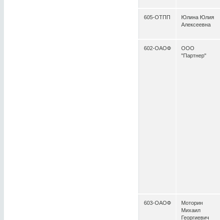
605-ОТПП
Юлина Юлия
Алексеевна
602-ОАОФ
ООО
"Партнер"
603-ОАОФ
Моторин
Михаил
Георгиевич