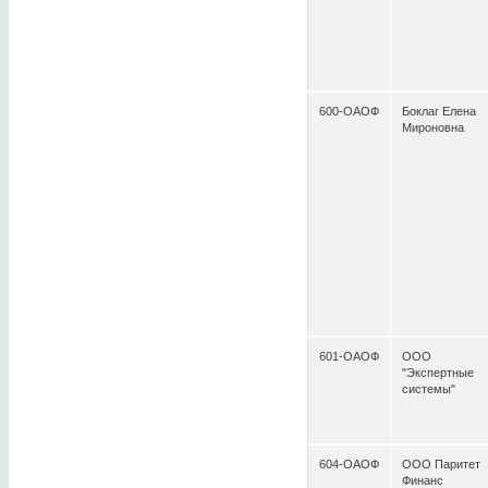
600-ОАОФ
Боклаг Елена
Мироновна
601-ОАОФ
ООО
"Экспертные
системы"
604-ОАОФ
ООО Паритет
Финанс