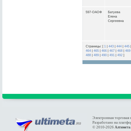
597-ОАОФ
Батуева
Елена
Сергеевна
Страницы: [
1
|
443
|
444
|
445
464
|
465
|
466
|
467
|
468
|
469
488
|
489
|
490
|
491
|
492
]
Электронная торговая 
Разработано на платф
© 2010-2026
Алтимета