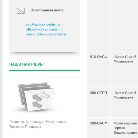
Электронная почта
info@aukcioncenter.ru
office@aukcioncenter.ru
support@aukcioncenter.ru
610-ОАОФ
Шилов Сергей
Михайлович
НАШИ ПАРТНЕРЫ
609-ОТПП
Шилов Сергей
Михайлович
Участник Ассоциации Электронных
608-ОАОФ
Монастырский
Торговых Площадок
Герман
Владимирович