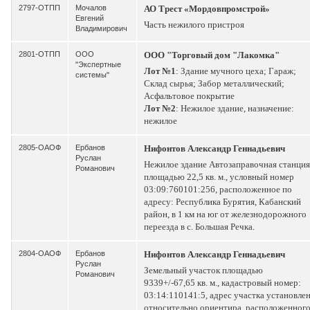
2797-ОТПП
Мочалов
АО Трест «Мордовпромстрой»
Евгений
Часть нежилого пристроя
Владимирович
2801-ОТПП
ООО
ООО "Торговый дом "Лакомка"
"Экспертные
Лот №1
: Здание мучного цеха; Гараж;
системы"
Склад сырья; Забор металлический;
Асфальтовое покрытие
Лот №2
: Нежилое здание, назначение:
нежилое
2805-ОАОФ
Ербанов
Нифонтов Александр Геннадьевич
Руслан
Нежилое здание Автозаправочная станция
Романович
площадью 22,5 кв. м., условный номер
03:09:760101:256, расположенное по
адресу: Республика Бурятия, Кабанский
район, в 1 км на юг от железнодорожного
переезда в с. Большая Речка.
2804-ОАОФ
Ербанов
Нифонтов Александр Геннадьевич
Руслан
Земельный участок площадью
Романович
9339+/-67,65 кв. м., кадастровый номер:
03:14:110141:5, адрес участка установле
относительно ориентира, расположенног