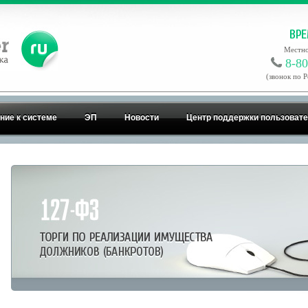
Местно
8-80
(звонок по 
ние к системе
ЭП
Новости
Центр поддержки пользоват