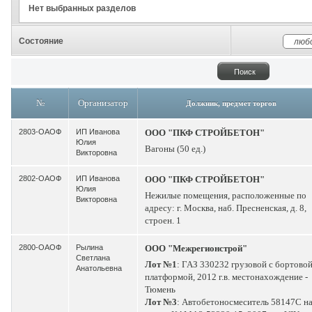
Нет выбранных разделов
Состояние
№
Организатор
Должник, предмет торгов
2803-ОАОФ
ИП Иванова
ООО "ПКФ СТРОЙБЕТОН"
Юлия
Вагоны (50 ед.)
Викторовна
2802-ОАОФ
ИП Иванова
ООО "ПКФ СТРОЙБЕТОН"
Юлия
Нежилые помещения, расположенные по
Викторовна
адресу: г. Москва, наб. Пресненская, д. 8,
строен. 1
2800-ОАОФ
Рылина
ООО "Межрегионстрой"
Светлана
Лот №1
: ГАЗ 330232 грузовой с бортово
Анатольевна
платформой, 2012 г.в. местонахождение -
Тюмень
Лот №3
: Автобетоносмеситель 58147С н