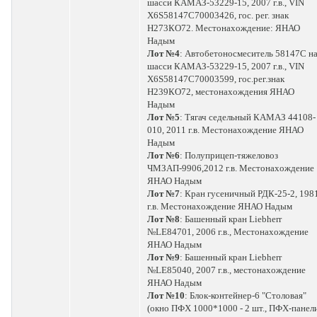
шасси КАМАЗ-53229-15, 2007 г.в., VIN
Х6S58147C70003426, гос. рег. знак
Н273КО72. Местонахождение: ЯНАО
Надым
Лот №4
: Автобетоносмеситель 58147С н
шасси КАМАЗ-53229-15, 2007 г.в., VIN
X6S58147C70003599, гос.рег.знак
Н239КО72, местонахождения ЯНАО
Надым
Лот №5
: Тягач седельный КАМАЗ 44108-
010, 2011 г.в. Местонахождение ЯНАО
Надым
Лот №6
: Полуприцеп-тяжеловоз
ЧМЗАП-9906,2012 г.в. Местонахождение
ЯНАО Надым
Лот №7
: Кран гусеничный РДК-25-2, 198
г.в. Местонахождение ЯНАО Надым
Лот №8
: Башенный кран Liebherr
№LE84701, 2006 г.в., Местонахождение
ЯНАО Надым
Лот №9
: Башенный кран Liebherr
№LE85040, 2007 г.в., местонахождение
ЯНАО Надым
Лот №10
: Блок-контейнер-6 "Столовая"
(окно ПФХ 1000*1000 - 2 шт., ПФХ-панел