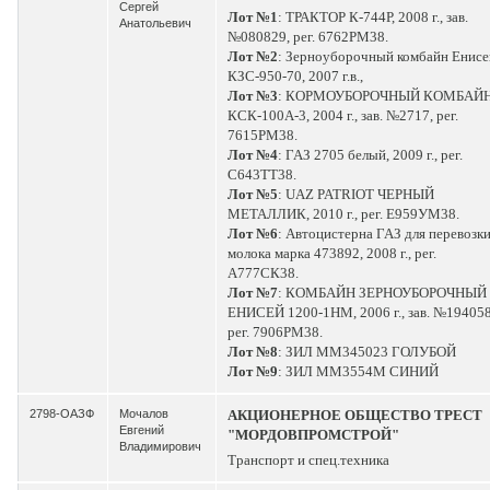
Сергей
Лот №1
: ТРАКТОР К-744Р, 2008 г., зав.
Анатольевич
№080829, рег. 6762РМ38.
Лот №2
: Зерноуборочный комбайн Енисе
КЗС-950-70, 2007 г.в.,
Лот №3
: КОРМОУБОРОЧНЫЙ КОМБАЙ
КСК-100А-3, 2004 г., зав. №2717, рег.
7615РМ38.
Лот №4
: ГАЗ 2705 белый, 2009 г., рег.
С643ТТ38.
Лот №5
: UAZ PATRIOT ЧЕРНЫЙ
МЕТАЛЛИК, 2010 г., рег. Е959УМ38.
Лот №6
: Автоцистерна ГАЗ для перевозк
молока марка 473892, 2008 г., рег.
А777СК38.
Лот №7
: КОМБАЙН ЗЕРНОУБОРОЧНЫЙ
ЕНИСЕЙ 1200-1НМ, 2006 г., зав. №194058
рег. 7906РМ38.
Лот №8
: ЗИЛ ММ345023 ГОЛУБОЙ
Лот №9
: ЗИЛ ММ3554М СИНИЙ
2798-ОАЗФ
Мочалов
АКЦИОНЕРНОЕ ОБЩЕСТВО ТРЕСТ
Евгений
"МОРДОВПРОМСТРОЙ"
Владимирович
Транспорт и спец.техника