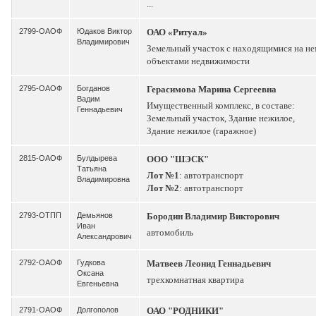
...
2799-ОАОФ
Юдаков Виктор
ОАО «Ритуал»
Владимирович
Земельный участок с находящимися на не
объектами недвижимости
2795-ОАОФ
Богданов
Герасимова Марина Сергеевна
Вадим
Имущественный комплекс, в составе:
Геннадьевич
Земельный участок, Здание нежилое,
Здание нежилое (гаражное)
2815-ОАОФ
Булдырева
ООО "ШЭСК"
Татьяна
Лот №1
: автотранспорт
Владимировна
Лот №2
: автотранспорт
2793-ОТПП
Демьянов
Бородин Владимир Викторович
Иван
автомобиль
Александрович
2792-ОАОФ
Гудкова
Матвеев Леонид Геннадьевич
Оксана
трехкомнатная квартира
Евгеньевна
2791-ОАОФ
Долгополов
ОАО "РОДНИКИ"