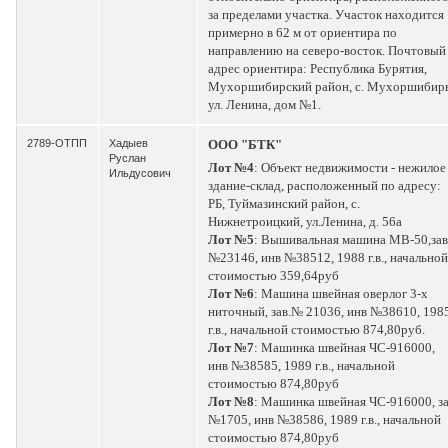
за пределами участка. Участок находится
примерно в 62 м от ориентира по
направлению на северо-восток. Почтовый
адрес ориентира: Республика Бурятия,
Мухоршибирский район, с. Мухоршибирь
ул. Ленина, дом №1.
2789-ОТПП
Хадыев
ООО "БТК"
Руслан
Лот №4
: Объект недвижимости - нежилое
Ильдусович
здание-склад, расположенный по адресу:
РБ, Туймазинский район, с.
Нижнетроицкий, ул.Ленина, д. 56а
Лот №5
: Вышивальная машина МВ-50,зав
№23146, инв №38512, 1988 г.в., начальной
стоимостью 359,64руб
Лот №6
: Машина швейная оверлог 3-х
ниточный, зав.№ 21036, инв №38610, 198
г.в., начальной стоимостью 874,80руб.
Лот №7
: Машинка швейная ЧС-916000,
инв №38585, 1989 г.в., начальной
стоимостью 874,80руб
Лот №8
: Машинка швейная ЧС-916000, з
№1705, инв №38586, 1989 г.в., начальной
стоимостью 874,80руб