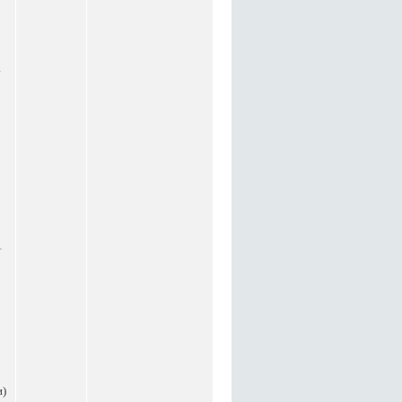
а
1
и)