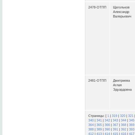
2478-ОТПП
Щегольков
Александр
Валерьевич
2481-ОТПП
Дмитриева
Аглая
Эдуардовна
Страницы: [
1
|
319
|
320
|
321
340
|
341
|
342
|
343
|
344
|
345
364
|
365
|
366
|
367
|
368
|
369
388
|
389
|
390
|
391
|
392
|
393
412
|
413
|
414
|
415
|
416
|
417