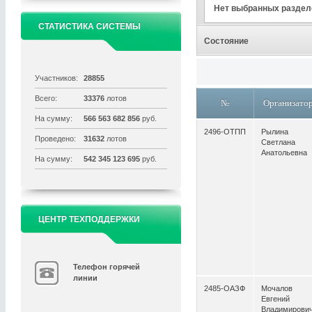
Нет выбранных раздел
СТАТИСТИКА СИСТЕМЫ
Состояние
Участников:
28855
Всего:
33376
лотов
№
Организато
На сумму:
566 563 682 856
руб.
2496-ОТПП
Рылина
Проведено:
31632
лотов
Светлана
Анатольевна
На сумму:
542 345 123 695
руб.
ЦЕНТР ТЕХПОДДЕРЖКИ
Телефон горячей
линии
2485-ОАЗФ
Мочалов
Евгений
Владимирови