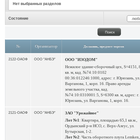
Нет выбранных разделов
Состояние
№
Организатор
Должник, предмет торгов
2122-ОАОФ
ООО "АНБЭ"
ООО "ИЗОДОМ"
Нежилое здание-сборочный цех, S=4151, 
кв. м, кад. №74:10:0102
00:36:012246:1000, адрес: г. Юрюзань, ул.
Варганова, 1, корп. 16. Право аренды
земельного участка, кад.
№74:10:0310001:5, S=6300 кв. м, адрес: г.
Юрюзань, ул. Варганова, 1, корп. 16.
2121-ОАОФ
ООО "АНБЭ"
ЗАО "Урожайное"
Лот №1
: Квартира, площадью 65,1 кв.м.,
Ордынский р-н НСО, с. Верх-Алеус, ул.
Бутырская, 1-2.
Лот №2
: Часть оборотного плуга Lemken,