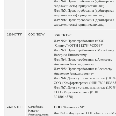
Лот №4
: Права требования (дебиторская
задолженность) юридических лиц.
Лот №5
: Права требования (дебиторская
задолженность) юридических лиц.
Лот №6
: Права требования (дебиторская
задолженность) юридических лиц.
2118-ОТПП
ООО "ВЕГА"
ЗАО "КТС"
Лот №2
: Право требования к ООО
"Сириус" (ОГРН 1127847635937)
Лот №3
: Право требования к Михайлову
Валерию Николаевичу
Лот №4
: Право требования к Алексееву
Анатолию Александровичу
Лот №5
: Право требования к Алексееву
Анатолию Александровичу
Лот №6
: Доля в уставном капитале (100%
ООО «Комфармсервис» (ИНН 7802453865
Лот №7
: Доля в уставном капитале (100%
ООО «Морсвязьсервис» (ИНН
3018014578)
2124-ОТПП
Самойлова
ООО "Капитал - М"
Наталья
Лот №1 – Имущество ООО «Капитал – М
Александровна