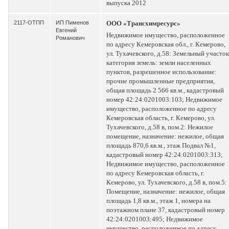
выпуска 2012
2117-ОТПП
ИП Пименов
ООО «Трансхимресурс»
Евгений
Недвижимое имущество, расположенное
Романович
по адресу Кемеровская обл., г. Кемерово,
ул. Тухачевского, д.58: Земельный участок
категория земель: земли населенных
пунктов, разрешенное использование:
прочие промышленные предприятия,
общая площадь 2 566 кв.м., кадастровый
номер 42:24:0201003:103; Недвижимое
имущество, расположенное по адресу
Кемеровская область, г. Кемерово, ул.
Тухачевского, д.58 в, пом.2: Нежилое
помещение, назначение: нежилое, общая
площадь 870,6 кв.м., этаж Подвал №1,
кадастровый номер 42:24:0201003:313;
Недвижимое имущество, расположенное
по адресу Кемеровская область, г.
Кемерово, ул. Тухачевского, д.58 в, пом.5:
Помещение, назначение: нежилое, общая
площадь 1,8 кв.м., этаж 1, номера на
поэтажном плане 37, кадастровый номер
42:24:0201003:495; Недвижимое
имущество, расположенное по адресу