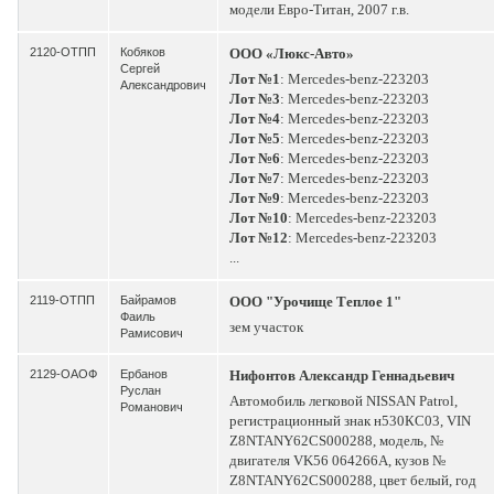
модели Евро-Титан, 2007 г.в.
2120-ОТПП
Кобяков
ООО «Люкс-Авто»
Сергей
Лот №1
: Mercedes-benz-223203
Александрович
Лот №3
: Mercedes-benz-223203
Лот №4
: Mercedes-benz-223203
Лот №5
: Mercedes-benz-223203
Лот №6
: Mercedes-benz-223203
Лот №7
: Mercedes-benz-223203
Лот №9
: Mercedes-benz-223203
Лот №10
: Mercedes-benz-223203
Лот №12
: Mercedes-benz-223203
...
2119-ОТПП
Байрамов
ООО "Урочище Теплое 1"
Фаиль
зем участок
Рамисович
2129-ОАОФ
Ербанов
Нифонтов Александр Геннадьевич
Руслан
Автомобиль легковой NISSAN Patrol,
Романович
регистрационный знак н530КС03, VIN
Z8NTANY62CS000288, модель, №
двигателя VK56 064266A, кузов №
Z8NTANY62CS000288, цвет белый, год