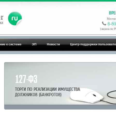
Местно
8-80
(звонок по 
ние к системе
ЭП
Новости
Центр поддержки пользоват