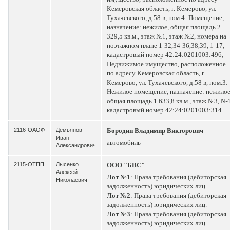
Кемеровская область, г. Кемерово, ул.
Тухачевского, д.58 в, пом.4: Помещение,
назначение: нежилое, общая площадь 2
329,5 кв.м., этаж №1, этаж №2, номера на
поэтажном плане 1-32,34-36,38,39, 1-17,
кадастровый номер 42:24:0201003:496;
Недвижимое имущество, расположенное
по адресу Кемеровская область, г.
Кемерово, ул. Тухачевского, д.58 в, пом.3:
Нежилое помещение, назначение: нежилое
общая площадь 1 633,8 кв.м., этаж №3, №4
кадастровый номер 42:24:0201003:314
2116-ОАОФ
Демьянов
Бородин Владимир Викторович
Иван
автомобиль
Александрович
2115-ОТПП
Лысенко
ООО "БВС"
Алексей
Лот №1
: Права требования (дебиторская
Николаевич
задолженность) юридических лиц.
Лот №2
: Права требования (дебиторская
задолженность) юридических лиц.
Лот №3
: Права требования (дебиторская
задолженность) юридических лиц.