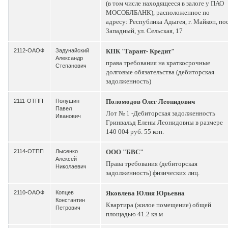
(в том числе находящееся в залоге у ПАО
МОСОБЛБАНК), расположенное по
адресу: Республика Адыгея, г. Майкоп, пос
Западный, ул. Сельская, 17
2112-ОАОФ
Задунайский
КПК "Гарант- Кредит"
Александр
права требования на краткосрочные
Степанович
долговые обязательства (дебиторская
задолженность)
2111-ОТПП
Полушин
Поломодов Олег Леонидович
Павел
Лот № 1 -Дебиторская задолженность
Иванович
Гринвальд Елены Леонидовны в размере
140 004 руб. 55 коп.
2114-ОТПП
Лысенко
ООО "БВС"
Алексей
Права требования (дебиторская
Николаевич
задолженность) физических лиц.
2110-ОАОФ
Копцев
Яковлева Юлия Юрьевна
Константин
Квартира (жилое помещение) общей
Петрович
площадью 41.2 кв.м