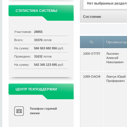
Нет выбранных раздел
СТАТИСТИКА СИСТЕМЫ
Состояние
Участников:
28855
Всего:
33376
лотов
№
Организатор
На сумму:
566 563 682 856
руб.
1000-ОТПП
Лысенко
Проведено:
31632
лотов
Алексей
Николаевич
На сумму:
542 345 123 695
руб.
1089-ОАОФ
Левчук Юрий
Профирович
ЦЕНТР ТЕХПОДДЕРЖКИ
Телефон горячей
линии