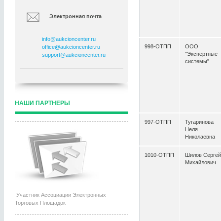
Электронная почта
info@aukcioncenter.ru
998-ОТПП
ООО
office@aukcioncenter.ru
"Экспертные
support@aukcioncenter.ru
системы"
НАШИ ПАРТНЕРЫ
997-ОТПП
Тугаринова
Неля
Николаевна
1010-ОТПП
Шилов Сергей
Михайлович
Участник Ассоциации Электронных
Торговых Площадок