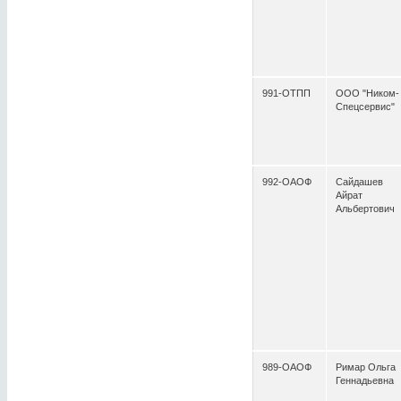
991-ОТПП
ООО "Ником-
Спецсервис"
992-ОАОФ
Сайдашев
Айрат
Альбертович
989-ОАОФ
Римар Ольга
Геннадьевна