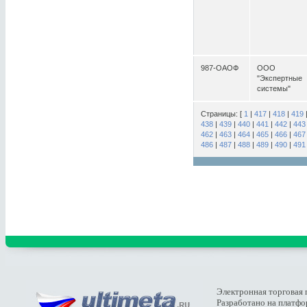
987-ОАОФ
ООО
"Экспертные
системы"
Страницы: [
1
|
417
|
418
|
419
438
|
439
|
440
|
441
|
442
|
443
462
|
463
|
464
|
465
|
466
|
467
486
|
487
|
488
|
489
|
490
|
491
Электронная торговая 
Разработано на платф