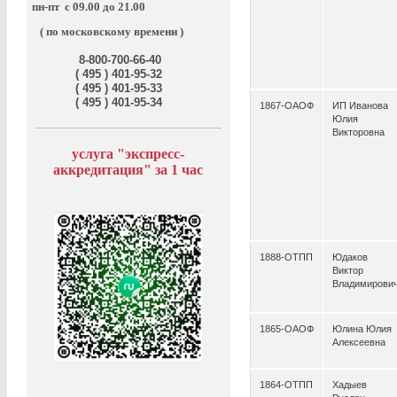
пн-пт
с 09.00 до 21.00
( по московскому времени )
8-800-700-66-40
( 495 ) 401-95-32
( 495 ) 401-95-33
( 495 ) 401-95-34
1867-ОАОФ
ИП Иванова
Юлия
Викторовна
услуга "э
кспресс-
аккредитация" за
1 час
1888-ОТПП
Юдаков
Виктор
Владимирови
1865-ОАОФ
Юлина Юлия
Алексеевна
1864-ОТПП
Хадыев