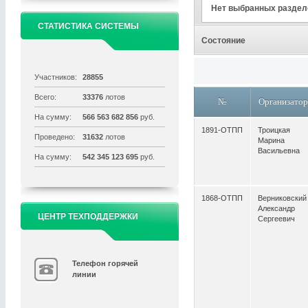
Нет выбранных раздел
СТАТИСТИКА СИСТЕМЫ
Состояние
Участников:
28855
Всего:
33376
лотов
№
Организато
На сумму:
566 563 682 856
руб.
1891-ОТПП
Троицкая
Проведено:
31632
лотов
Марина
Васильевна
На сумму:
542 345 123 695
руб.
1868-ОТПП
Верниковский
Александр
ЦЕНТР ТЕХПОДДЕРЖКИ
Сергеевич
Телефон горячей
линии