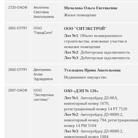
2720-ОАОФ
Аксютина
Мочалова Ольга Евгеньевна
Светлана
Жилое помещение
Анатольевна
2601-ОТПП
ООО
ООО "СИТЭКСТРОЙ"
"ГородСити"
Лот №1
: Объект незавершенного
строительства, земельные участки и
нежилые помещения
Лот №2
: Дебиторская задолженность
Лот №3
: Дебиторская задолженность
2600-ОТПП
Дмитриева
Усольцева Ирина Анатольевна
Аглая
Недвижимое имущество
Эдуардовна
2597-ОАОФ
ООО
ОАО «ДЭП № 126»
"Экспертные
Лот №1
: Автогрейдер ДЗ-98А,
системы"
инвентарный номер 1070,
регистрационный номер 14 РТ 7529
Лот №2
: Автогрейдер ДЗ-98В9.2,
инвентарный номер 794, регистрационны
номер 14 РМ 5194
Лот №3
: Автогрейдер ДЗ-98В9.2,
инвентарный номер 1984,