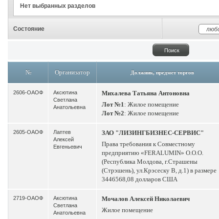
Нет выбранных разделов
Состояние
№
Организатор
Должник, предмет торгов
2606-ОАОФ
Аксютина
Михалева Татьяна Антоновна
Светлана
Лот №1
: Жилое помещение
Анатольевна
Лот №2
: Жилое помещение
2605-ОАОФ
Лаптев
ЗАО "ЛИЗИНГБИЗНЕС-СЕРВИС"
Алексей
Права требования к Совместному
Евгеньевич
предприятию «FERALUMIN» O.O.O.
(Республика Молдова, г.Страшены
(Стрэшень), ул.Крэсеску В, д.1) в размере
3446568,08 долларов США
2719-ОАОФ
Аксютина
Мочалов Алексей Николаевич
Светлана
Жилое помещение
Анатольевна