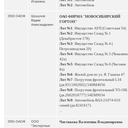
Игоревна
Лот №2
: Автомобиль
2592-ОАОФ
Шушунов
ОАО ФИРМА "НОВОСИБИРСКИЙ
Вадим
ГОРТОП"
Александрович
Лот №1
: Имущество АУП (Советская 54)
Лот №2
: Имущество Склад № 1
(Декабристов 178)
Лот №3
: Имущество Склад № 4 (
Петрозаводская 20)
Лот №4
: Имущество Склад № 5 (Чекалина
42а)
Лот №5
: Имущество Склад № 6 (Часовая
8а)
Лот №6
: Жилой дом по ул. Я. Гашека 47
Лот №7
: Погрузчик фронтальный L34
(дв.9511002602) 54НМ4056
Лот №8
: Погрузчик фронтальный ТО-18Б
(дв.2602018777) 54ЕМ9034
Лот №9
: Автомобиль ВАЗ-21074-010
синий (дв.8241617)
...
2591-ОАОФ
ООО
Чистякова Валентина Владимировна
"Экспертные