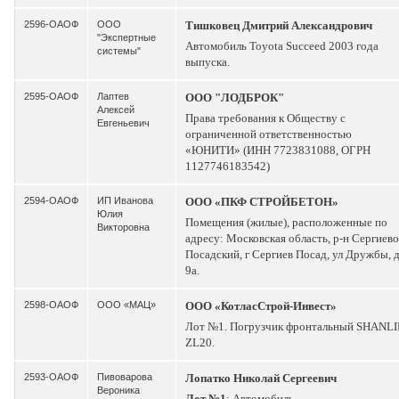
2596-ОАОФ
ООО
Тишковец Дмитрий Александрович
"Экспертные
Автомобиль Toyota Succeed 2003 года
системы"
выпуска.
2595-ОАОФ
Лаптев
ООО "ЛОДБРОК"
Алексей
Права требования к Обществу с
Евгеньевич
ограниченной ответственностью
«ЮНИТИ» (ИНН 7723831088, ОГРН
1127746183542)
2594-ОАОФ
ИП Иванова
ООО «ПКФ СТРОЙБЕТОН»
Юлия
Помещения (жилые), расположенные по
Викторовна
адресу: Московская область, р-н Сергиево
Посадский, г Сергиев Посад, ул Дружбы, 
9а.
2598-ОАОФ
ООО «МАЦ»
ООО «КотласСтрой-Инвест»
Лот №1. Погрузчик фронтальный SHANL
ZL20.
2593-ОАОФ
Пивоварова
Лопатко Николай Сергеевич
Вероника
Лот №1
: Автомобиль