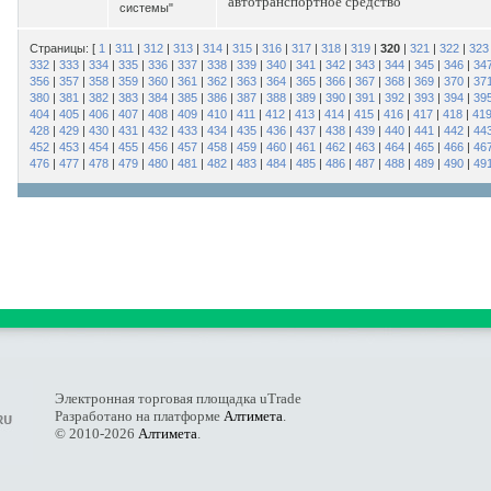
автотранспортное средство
системы"
Страницы: [
1
|
311
|
312
|
313
|
314
|
315
|
316
|
317
|
318
|
319
|
320
|
321
|
322
|
323
332
|
333
|
334
|
335
|
336
|
337
|
338
|
339
|
340
|
341
|
342
|
343
|
344
|
345
|
346
|
34
356
|
357
|
358
|
359
|
360
|
361
|
362
|
363
|
364
|
365
|
366
|
367
|
368
|
369
|
370
|
37
380
|
381
|
382
|
383
|
384
|
385
|
386
|
387
|
388
|
389
|
390
|
391
|
392
|
393
|
394
|
39
404
|
405
|
406
|
407
|
408
|
409
|
410
|
411
|
412
|
413
|
414
|
415
|
416
|
417
|
418
|
41
428
|
429
|
430
|
431
|
432
|
433
|
434
|
435
|
436
|
437
|
438
|
439
|
440
|
441
|
442
|
44
452
|
453
|
454
|
455
|
456
|
457
|
458
|
459
|
460
|
461
|
462
|
463
|
464
|
465
|
466
|
46
476
|
477
|
478
|
479
|
480
|
481
|
482
|
483
|
484
|
485
|
486
|
487
|
488
|
489
|
490
|
49
Электронная торговая площадка uTrade
Разработано на платформе
Алтимета
.
© 2010-2026
Алтимета
.