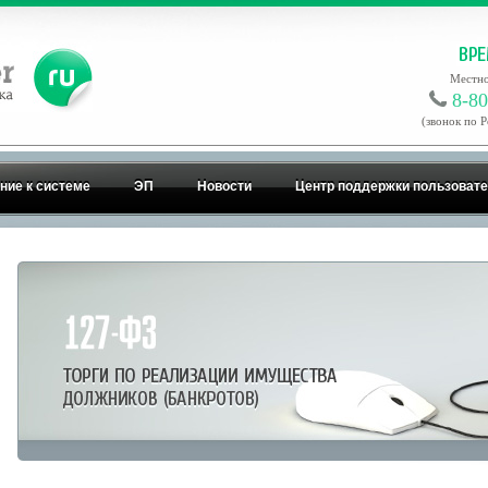
Местно
8-80
(звонок по 
ние к системе
ЭП
Новости
Центр поддержки пользоват