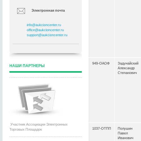
Электронная почта
info@aukcioncenter.ru
office@aukcioncenter.ru
support@aukcioncenter.ru
949-ОАОФ
Задунайский
НАШИ ПАРТНЕРЫ
Александр
Степанович
Участник Ассоциации Электронных
1037-ОТПП
Полушин
Торговых Площадок
Павел
Иванович