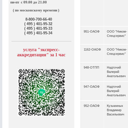
пн-пт
с 09.00 до 21.00
( по московскому времени )
8-800-700-66-40
( 495 ) 401-95-32
( 495 ) 401-95-33
951-ОАОФ
ООО "Ником-
( 495 ) 401-95-34
Спецсервис"
услуга "э
кспресс-
1162-ОАОФ
ООО "Ником-
Спецсервис"
аккредитация" за
1 час
948-ОТПП
Надточий
Валерий
Анатольевич
947-ОАОФ
Надточий
Валерий
Анатольевич
952-ОАОФ
Кузьминых
Владимир
Васильевич