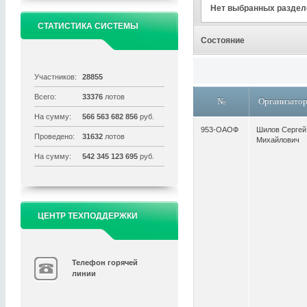
Нет выбранных раздел
СТАТИСТИКА СИСТЕМЫ
Состояние
Участников:
28855
Всего:
33376
лотов
№
Организато
На сумму:
566 563 682 856
руб.
953-ОАОФ
Шилов Сергей
Проведено:
31632
лотов
Михайлович
На сумму:
542 345 123 695
руб.
ЦЕНТР ТЕХПОДДЕРЖКИ
Телефон горячей
линии