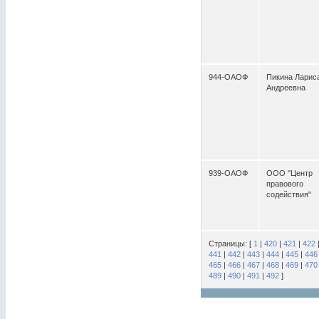
944-ОАОФ
Пикина Ларис
Андреевна
939-ОАОФ
ООО "Центр
правового
содействия"
Страницы: [
1
|
420
|
421
|
422
441
|
442
|
443
|
444
|
445
|
446
465
|
466
|
467
|
468
|
469
|
470
489
|
490
|
491
|
492
]