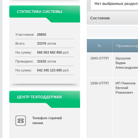
Нет выбранных раздел
СТАТИСТИКА СИСТЕМЫ
Состояние
Участников:
28855
Всего:
33376
лотов
№
Организато
На сумму:
566 563 682 856
руб.
1943-ОТПП
Шушунов
Проведено:
31632
лотов
Вадим
Александрови
На сумму:
542 345 123 695
руб.
1939-ОТПП
ИП Пименов
Евгений
Романович
ЦЕНТР ТЕХПОДДЕРЖКИ
Телефон горячей
линии