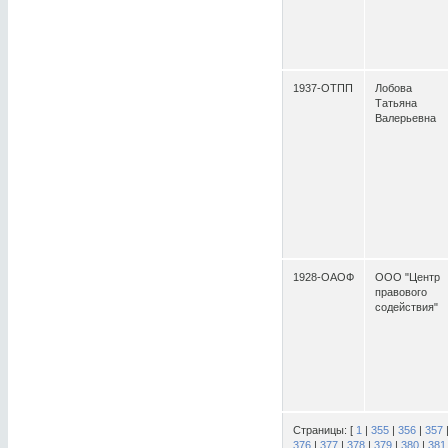
1937-ОТПП
Лобова
Татьяна
Валерьевна
1928-ОАОФ
ООО "Центр
правового
содействия"
Страницы: [
1
|
355
|
356
|
357
376
|
377
|
378
|
379
|
380
|
381