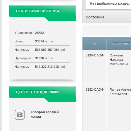
Нет выбранных раздел
СТАТИСТИКА СИСТЕМЫ
Состояние
Участников:
28852
Всего:
33374
лотов
№
Организато
На сумму:
566 607 497 094
руб.
6138-ОАОФ
Оленева
Проведено:
31626
лотов
Надежда
Михайловна
На сумму:
542 327 213 918
руб.
6132-ОАОФ
Лаптев Алекс
ЦЕНТР ТЕХПОДДЕРЖКИ
Евгеньевич
Телефон горячей
линии