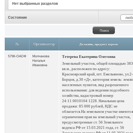
Нет выбранных разделов
Состояние
№
Организатор
Должник, предмет торгов
5796-ОАОФ
Молчанова
Тетерева Екатерина Олеговна
Наталья
Земельный участок, общей площадью 383
Ивановна
кв.м., расположен по адресу:
Красноярский край, пгт. Емельяново, ул.2
Борцов, д.30 «Д», категория земель: земли
населенных пунктов, вид разрешенного
использования: для ведения подсобного
хозяйства, кадастровый номер
24:11:0010104:1228. Начальная цена
продажи: 85 000 рублей, НДС не
облагается.На земельном участке имеютс
ограничения прав на земельный участок,
предусмотренные ст. 56 Земельного
кодекса РФ от 15.03.2021 года, ст. 56
Земельного кодекса РФ от 11.05.2021 года