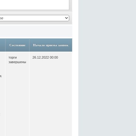
Состояние
Начало приема заявок
торги
26.12.2022 00:00
завершены
-х
я
,