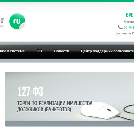
Местно
8-80
(звонок по 
ние к системе
ЭП
Новости
Центр поддержки пользоват