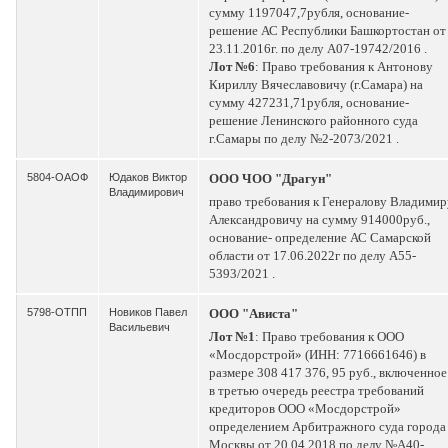
сумму 1197047,7рубля, основание-
решение АС Республики Башкортостан от
23.11.2016г. по делу А07-19742/2016 .
Лот №6
: Право требования к Антонову
Кириллу Вячеславовичу (г.Самара) на
сумму 427231,71рубля, основание-
решение Ленинского районного суда
г.Самары по делу №2-2073/2021 .
5804-ОАОФ
Юдаков Виктор
ООО ЧОО "Драгун"
Владимирович
право требования к Генералову Владимир
Александровичу на сумму 914000руб.,
основание- определение АС Самарской
области от 17.06.2022г по делу А55-
5393/2021 .
5798-ОТПП
Новиков Павел
ООО "Ависта"
Васильевич
Лот №1
: Право требования к ООО
«Мосдорстрой» (ИНН: 7716661646) в
размере 308 417 376, 95 руб., включенное
в третью очередь реестра требований
кредиторов ООО «Мосдорстрой»
определением Арбитражного суда города
Москвы от 20.04.2018 по делу №А40-