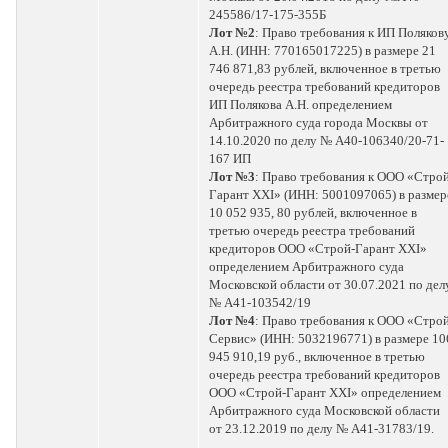
245586/17-175-355Б
Лот №2
: Право требования к ИП Поляков
А.Н. (ИНН: 770165017225) в размере 21
746 871,83 рублей, включенное в третью
очередь реестра требований кредиторов
ИП Полякова А.Н. определением
Арбитражного суда города Москвы от
14.10.2020 по делу № А40-106340/20-71-
167 ИП
Лот №3
: Право требования к ООО «Строй
Гарант XXI» (ИНН: 5001097065) в размер
10 052 935, 80 рублей, включенное в
третью очередь реестра требований
кредиторов ООО «Строй-Гарант XXI»
определением Арбитражного суда
Московской области от 30.07.2021 по дел
№ А41-103542/19
Лот №4
: Право требования к ООО «Строй
Сервис» (ИНН: 5032196771) в размере 10
945 910,19 руб., включенное в третью
очередь реестра требований кредиторов
ООО «Строй-Гарант XXI» определением
Арбитражного суда Московской области
от 23.12.2019 по делу № А41-31783/19.