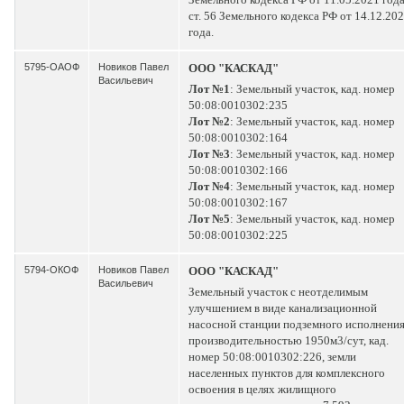
ст. 56 Земельного кодекса РФ от 14.12.20
года.
5795-ОАОФ
Новиков Павел
ООО "КАСКАД"
Васильевич
Лот №1
: Земельный участок, кад. номер
50:08:0010302:235
Лот №2
: Земельный участок, кад. номер
50:08:0010302:164
Лот №3
: Земельный участок, кад. номер
50:08:0010302:166
Лот №4
: Земельный участок, кад. номер
50:08:0010302:167
Лот №5
: Земельный участок, кад. номер
50:08:0010302:225
5794-ОКОФ
Новиков Павел
ООО "КАСКАД"
Васильевич
Земельный участок с неотделимым
улучшением в виде канализационной
насосной станции подземного исполнени
производительностью 1950м3/сут, кад.
номер 50:08:0010302:226, земли
населенных пунктов для комплексного
освоения в целях жилищного