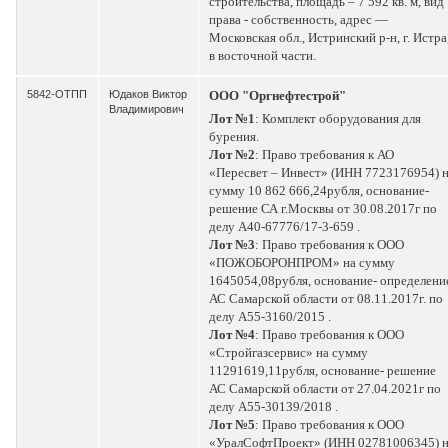
строительства, площадь – 7 592 кв. м, вид
права - собственность, адрес —
Московская обл., Истринский р-н, г. Истра
в восточной части.
5842-ОТПП
Юдаков Виктор
ООО "Оргнефтестрой"
Владимирович
Лот №1
: Комплект оборудования для
бурения.
Лот №2
: Право требования к АО
«Пересвет – Инвест» (ИНН 7723176954) 
сумму 10 862 666,24рубля, основание-
решение СА г.Москвы от 30.08.2017г по
делу А40-67776/17-3-659 .
Лот №3
: Право требования к ООО
«ПОЖОБОРОНПРОМ» на сумму
1645054,08рубля, основание- определени
АС Самарской области от 08.11.2017г. по
делу А55-3160/2015 .
Лот №4
: Право требования к ООО
«Стройгазсервис» на сумму
11291619,11рубля, основание- решение
АС Самарской области от 27.04.2021г по
делу А55-30139/2018 .
Лот №5
: Право требования к ООО
«УралСофтПроект» (ИНН 02781006345) 