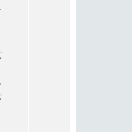
у
-
е
у
-
6