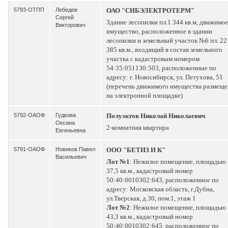
5793-ОТПП
Лебедев
ОАО "СИБЭЛЕКТРОТЕРМ"
Сергей
Здание лесопилки пл.1 344 кв.м, движимо
Викторович
имущество, расположенное в здании
лесопилки и земельный участок №6 пл. 22
385 кв.м., входящий в состав земельного
участка с кадастровым номером
54:35:051130:503, расположенные по
адресу: г. Новосибирск, ул. Петухова, 51
(перечень движимого имущества размеще
на электронной площадке)
5792-ОАОФ
Гудкова
Полуэктов Николай Николаевич
Оксана
2-комнатная квартира
Евгеньевна
5791-ОАОФ
Новиков Павел
ООО "БЕТИЗ И К"
Васильевич
Лот №1
: Нежилое помещение, площадью
37,5 кв.м., кадастровый номер
50:40:0010302:643, расположенное по
адресу: Московская область, г.Дубна,
ул.Тверская, д.30, пом.1, этаж 1
Лот №2
: Нежилое помещение, площадью
43,3 кв.м., кадастровый номер
50:40:0010302:645, расположенное по